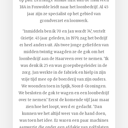
op pad. Een lange smalle inrit aan de Haarveen
18A in Foxwolde leidt naar het loonbedrijf. Al 45
jaar zijn ze specialist op het gebied van
grondverzet en loonwerk.
‘Inmiddels ben ik 70 en Jan wordt 74’, vertelt
Grietje. 45 jaar geleden, in 1979, zag het bedrijf
er heel anders uit. Als twee jonge geliefden van
midden twintig waagden ze de gok om het
loonbedrijf aan de Haarveen over te nemen. ‘Ik
was denk ik 25 en was groepsbegeleider in de
zorg. Jan werkte in de fabriek en hielp in zijn
vrije tijd mee op de boerderij van zijn ouders.
We woonden toen in Spijk, Noord-Groningen.
We besloten de gok te wagen en een loonbedrijf
over te nemen.’ Eerst de komende vijf jaar maar
zien hoe het loopt, werd er gedacht. ‘Dan
kunnen we het altijd weer van de hand doen,
was toen het idee. Er waren een paar machines
aanwezig die onder een afdakje van golfplaten